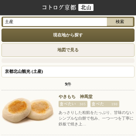
現在地から探す
地図で見る
京都北山観光 (土産)
9
件
やきもち 神馬堂
305
190
あっさりした粒餡をたっぷり、甘味のない
シンプルな白餅で包み、一つ一つを丁寧に
鉄板で焼き上…