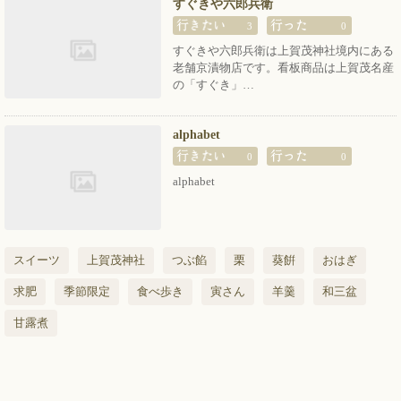
すぐきや六郎兵衛
3
0
すぐきや六郎兵衛は上賀茂神社境内にある
老舗京漬物店です。看板商品は上賀茂名産
の「すぐき」…
alphabet
0
0
alphabet
スイーツ
上賀茂神社
つぶ餡
栗
葵餠
おはぎ
求肥
季節限定
食べ歩き
寅さん
羊羹
和三盆
甘露煮