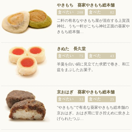
やきもち 葵家やきもち総本舗
208
82
二軒の有名なやきもち屋が混在する上賀茂
神社。うち一軒がこちら神社正面の葵家や
きもち総本舗…
きぬた 長久堂
75
43
羊羹を白い絹に見立てた求肥で巻き、和三
盆をまぶしたお菓子。
京おはぎ 葵家やきもち総本舗
33
25
"やきもち"で有名な葵家やきもち総本舗の
京おはぎ。おはぎ用に甘さ控えめに炊き上
げられたつぶ…