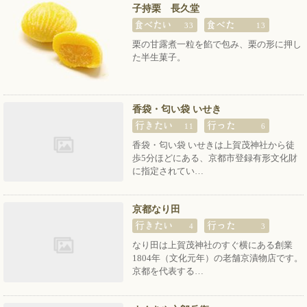
子持栗 長久堂
33
13
栗の甘露煮一粒を餡で包み、栗の形に押し
た半生菓子。
香袋・匂い袋 いせき
11
6
香袋・匂い袋 いせきは上賀茂神社から徒
歩5分ほどにある、京都市登録有形文化財
に指定されてい…
京都なり田
4
3
なり田は上賀茂神社のすぐ横にある創業
1804年（文化元年）の老舗京漬物店です。
京都を代表する…